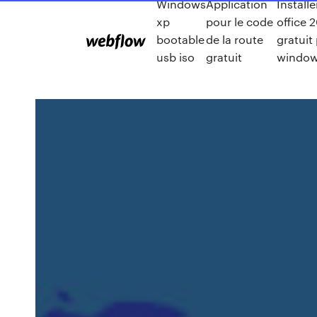
Windows
Application
Installe
xp
pour le code
office 
bootable
de la route
gratuit
usb iso
gratuit
window