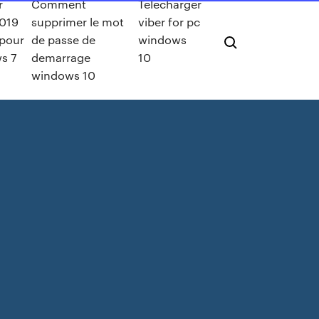
r
Comment
Télécharger
2019
supprimer le mot
viber for pc
 pour
de passe de
windows
s 7
demarrage
10
windows 10